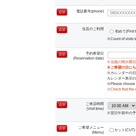
電話番号(phone)
必須
当店のご利用
必須
初めて(First t
※Count of visits t
予約希望日
必須
(Reservation date)
※当面の間火曜日
※ご希望の日にち
※カレンダーの日
カレンダー表示の
※Please choose a
※Check that the d
ご来店時間
必須
(Visit time)
※翌日午前中の予
ご希望メニュー
必須
カット(CUT)
(Menu)