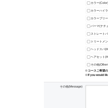
カラー(Color
カラーハイライト(
カラーブリーチ(C
パーマ(ナチュ
ストレートパーマ(
トリートメント(
ヘッドスパ(He
ヘアセット(Hai
その他(Other
※
コースご希望の
※
If you would li
その他(Message)