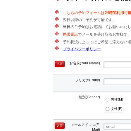
こちらの予約フォームは
24時間利用可
翌日以降のご予約が可能です。
当日のご予約
はお電話にてお願いいた
携帯電話
でメールを受け取るお客様で
予約状況によってはご希望に添えない
プライバシーポリシー
お名前(Your Name)
必須
フリガナ(Ruby)
性別(Gender)
男性(M)
女性(F)
メールアドレス(E-
必須
Mail)