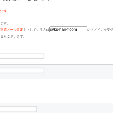
能
です。
します。
、
迷惑メール設定
をされている方は
のドメインを受
場合もございます。